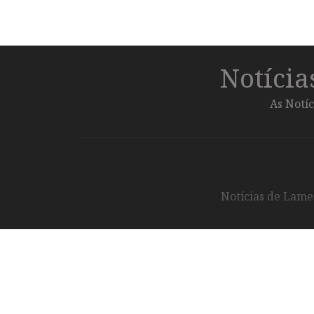
Notíci
As Notíc
Notícias de Lameg