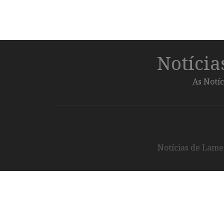
Notíci
As Notíc
Notícias de Lameg