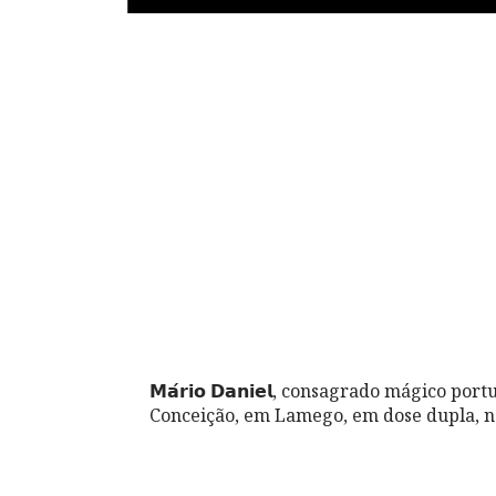
𝗠𝗮́𝗿𝗶𝗼 𝗗𝗮𝗻𝗶𝗲𝗹, consagrado mágico 
Conceição, em Lamego, em dose dupla, no