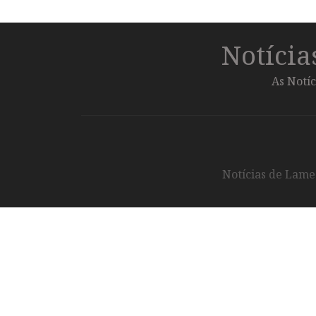
Notíci
As Notíc
Notícias de Lameg