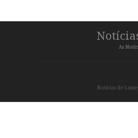
Notíci
As Notíc
Notícias de Lameg