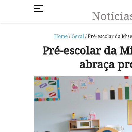
Notíci
Home
/
Geral
/ Pré-escolar da Mis
Pré-escolar da M
abraça pr