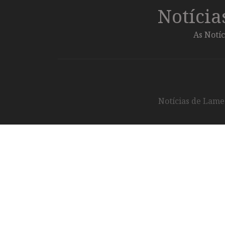
Notíci
As Notíc
Notícias de Lameg