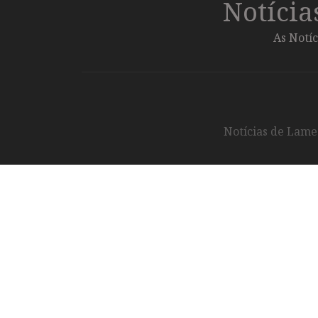
Notíci
As Notíc
Notícias de Lameg