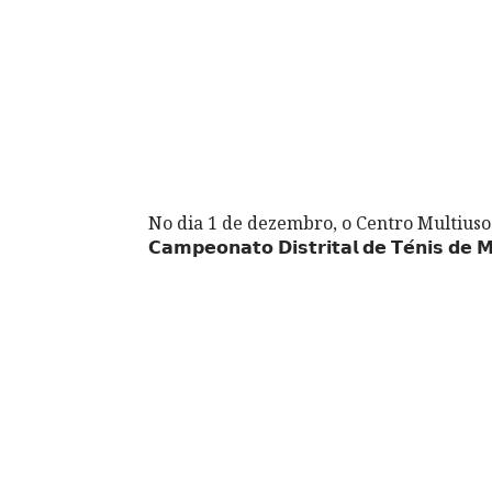
No dia 1 de dezembro, o Centro Multiuso
𝗖𝗮𝗺𝗽𝗲𝗼𝗻𝗮𝘁𝗼 𝗗𝗶𝘀𝘁𝗿𝗶𝘁𝗮𝗹 𝗱𝗲 𝗧𝗲́𝗻𝗶𝘀 𝗱𝗲 