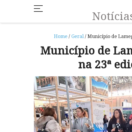
Notíci
Home
/
Geral
/ Município de Lame
Município de La
na 23ª ed