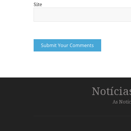
Site
Notíci
As Notíc