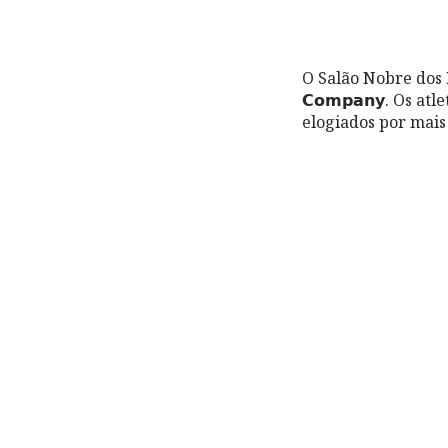
O Salão Nobre dos P
𝗖𝗼𝗺𝗽𝗮𝗻𝘆. Os 
elogiados por mai