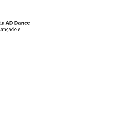
𝗗 𝗗𝗮𝗻𝗰𝗲
lcançado e