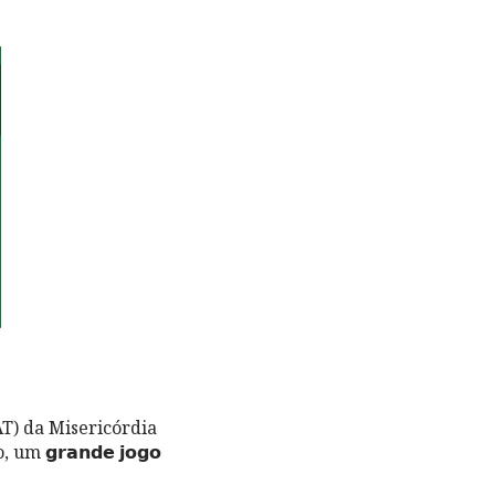
T) da Misericórdia
𝗿𝗮𝗻𝗱𝗲 𝗷𝗼𝗴𝗼