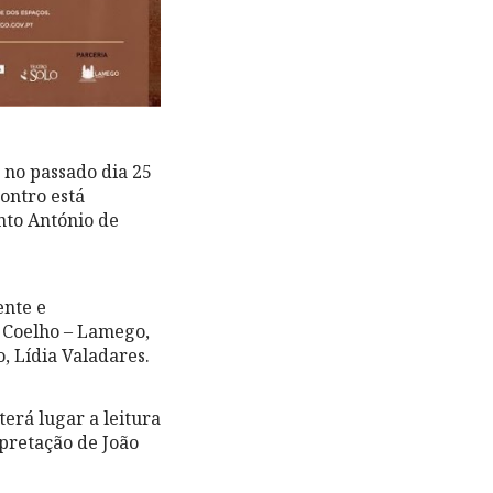
no passado dia 25
ontro está
nto António de
ente e
o Coelho – Lamego,
 Lídia Valadares.
erá lugar a leitura
pretação de João