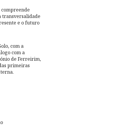
M compreende
a transversalidade
resente e o futuro
olo, com a
álogo com a
tónio de Ferreirim,
das primeiras
terna.
no