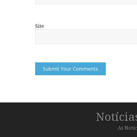
Site
Notíci
As Notíc