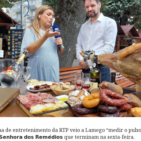
de entretenimento da RTP veio a Lamego “medir o pulso” às 
𝗮 𝗦𝗲𝗻𝗵𝗼𝗿𝗮 𝗱𝗼𝘀 𝗥𝗲𝗺𝗲́𝗱𝗶𝗼𝘀 que terminam na sexta-feira.