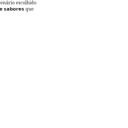
cenário escolhido
𝘀𝗮𝗯𝗼𝗿𝗲𝘀 que
.