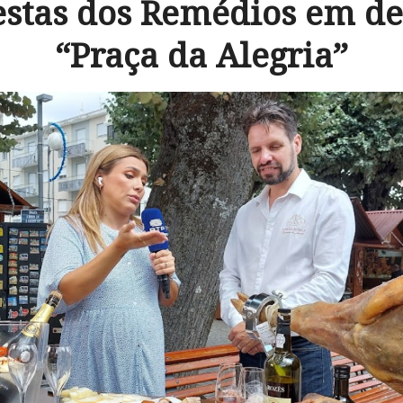
estas dos Remédios em d
“Praça da Alegria”