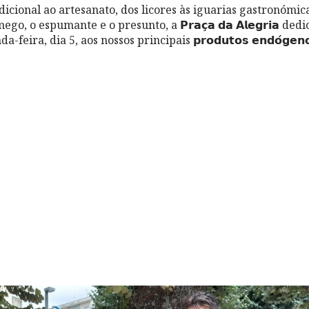
icional ao artesanato, dos licores às iguarias gastronómica
, o espumante e o presunto, a 𝗣𝗿𝗮𝗰̧𝗮 𝗱𝗮 𝗔𝗹𝗲𝗴𝗿𝗶𝗮 ded
ira, dia 5, aos nossos principais 𝗽𝗿𝗼𝗱𝘂𝘁𝗼𝘀 𝗲𝗻𝗱𝗼́𝗴𝗲𝗻𝗼