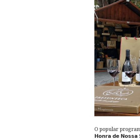
O popular programa 
𝗛𝗼𝗻𝗿𝗮 𝗱𝗲 𝗡𝗼𝘀𝘀