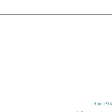
Home
/
G