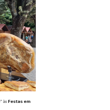
𝗙𝗲𝘀𝘁𝗮𝘀 𝗲𝗺