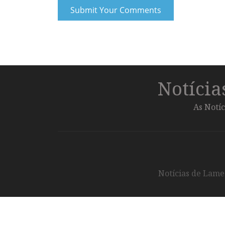
Notíci
As Notíc
Notícias de Lameg