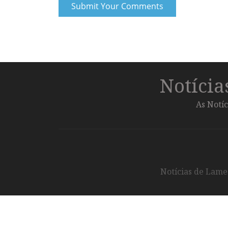
Notíci
As Notíc
Notícias de Lameg