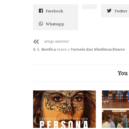
Facebook
Twitter
Whatsapp
artigo anterior
𝗦. 𝗟. 𝗕𝗲𝗻𝗳𝗶𝗰𝗮 vence o 𝗧𝗼𝗿𝗻𝗲𝗶𝗼 𝗱𝗮𝘀 𝗩𝗶𝗻𝗱𝗶𝗺𝗮𝘀/𝗗𝗼𝘂𝗿𝗼
You 