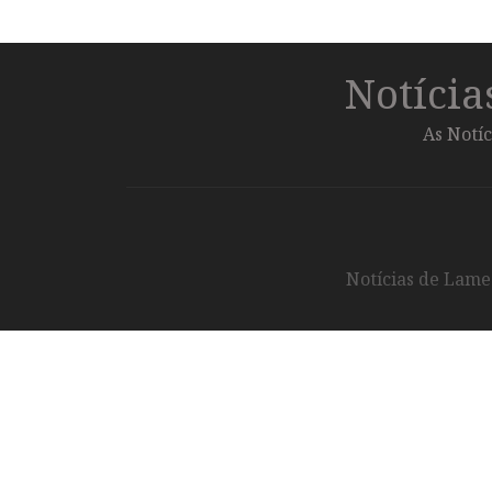
Notíci
As Notíc
Notícias de Lameg