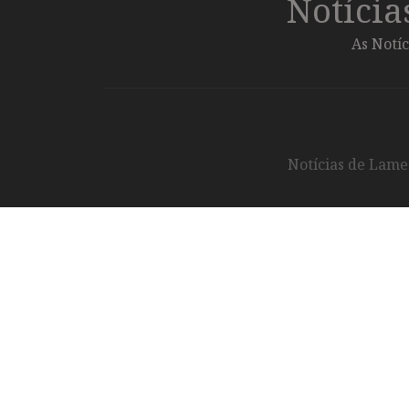
Notíci
As Notíc
Notícias de Lameg