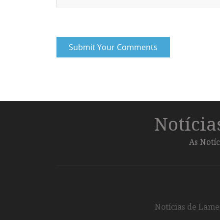
Notíci
As Notíc
Notícias de Lameg