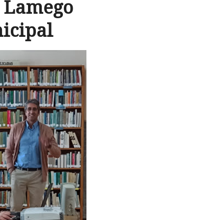
e Lamego
icipal