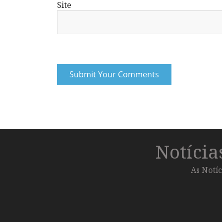
Site
Notíci
As Notíc