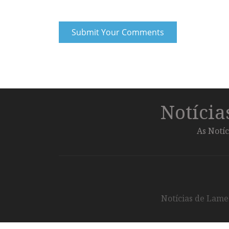
Notíci
As Notíc
Notícias de Lameg