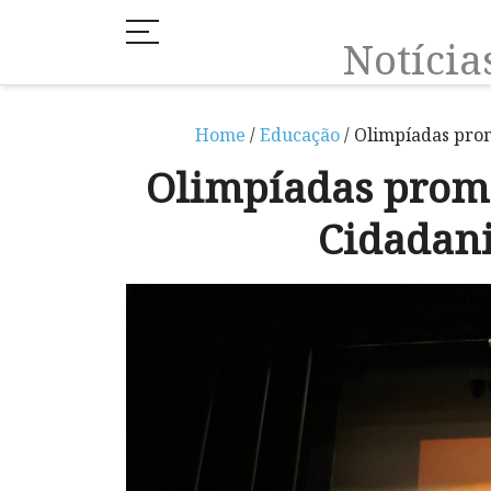
Notíci
Home
/
Educação
/ Olimpíadas pro
Olimpíadas prom
Cidadan