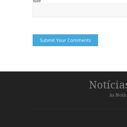
Site
Notíci
As Notíc