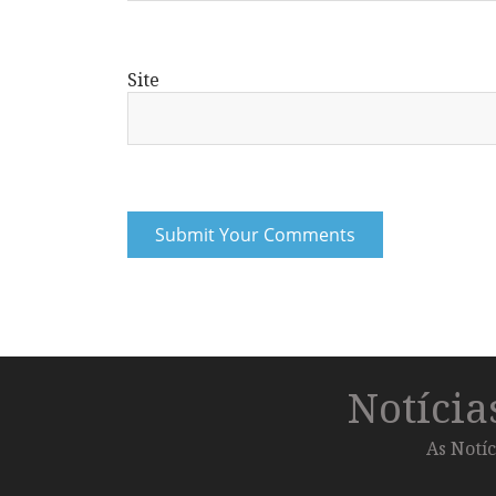
Site
Notíci
As Notíc