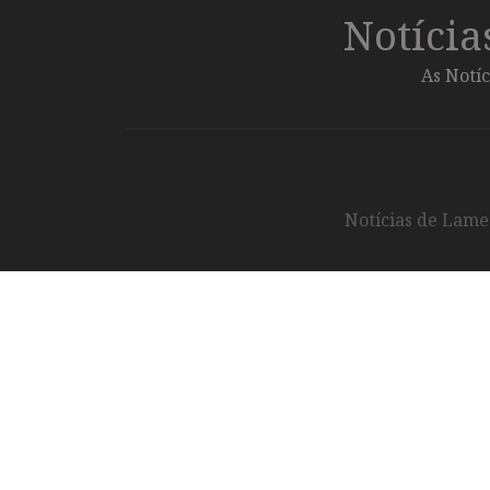
Notíci
As Notíc
Notícias de Lameg