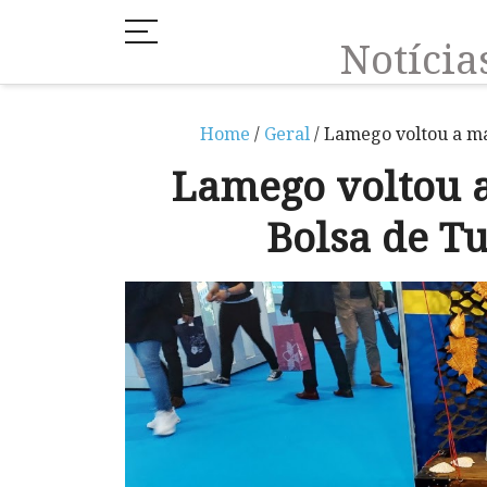
Notíci
Home
/
Geral
/ Lamego voltou a ma
Lamego voltou 
Bolsa de T