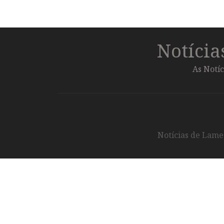
Notíci
As Notíc
Notícias de Lameg