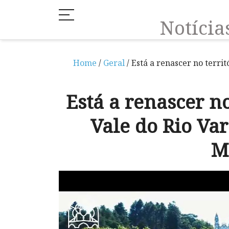
Notíci
Home
/
Geral
/ Está a renascer no terri
Está a renascer no
Vale do Rio Va
M