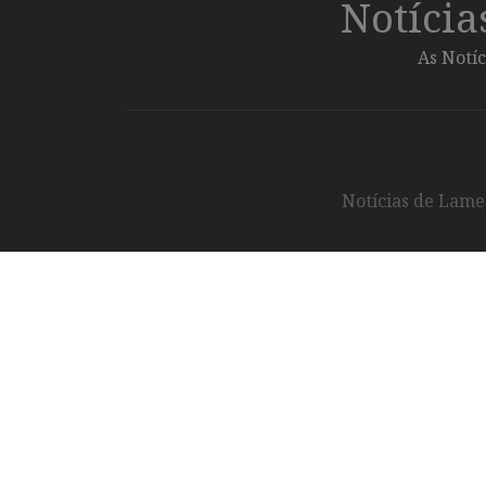
Notíci
As Notíc
Notícias de Lameg