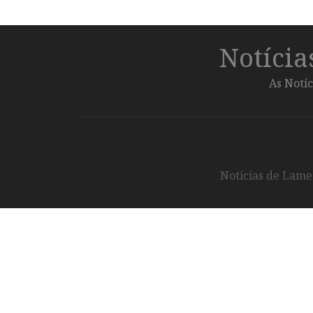
Notíci
As Notíc
Notícias de Lameg