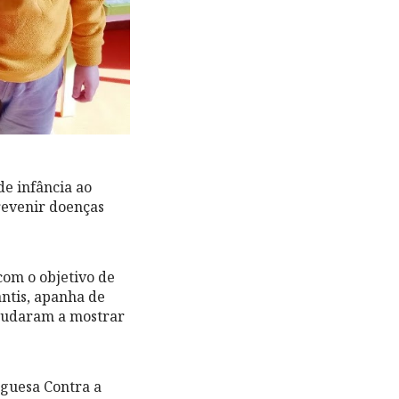
de infância ao
revenir doenças
com o objetivo de
antis, apanha de
ajudaram a mostrar
uguesa Contra a