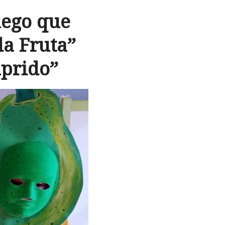
mego que
da Fruta”
prido”