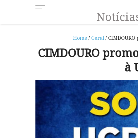
Notíci
Home
/
Geral
/ CIMDOURO p
CIMDOURO promov
à 