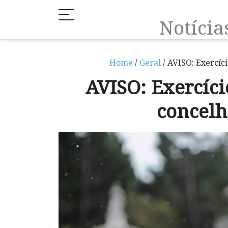
Notíci
Home
/
Geral
/ AVISO: Exercíc
AVISO: Exercíci
concel