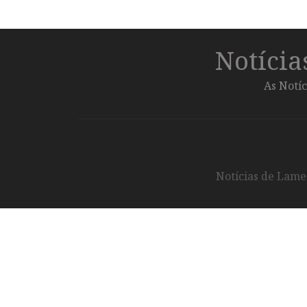
Notíci
As Notíc
Notícias de Lameg