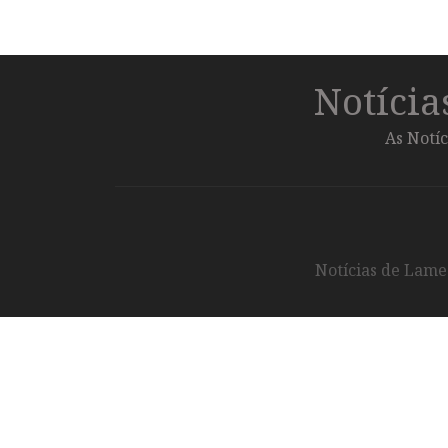
Notíci
As Notíc
Notícias de Lameg