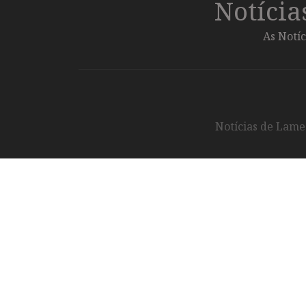
Notíci
As Notíc
Notícias de Lameg