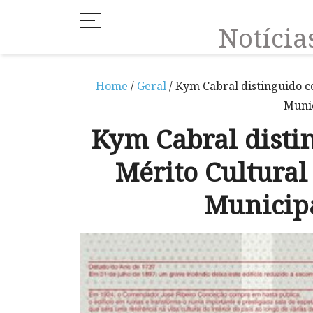
Notíci
Home
/
Geral
/ Kym Cabral distinguido c
Munic
Kym Cabral disti
Mérito Cultural
Municip