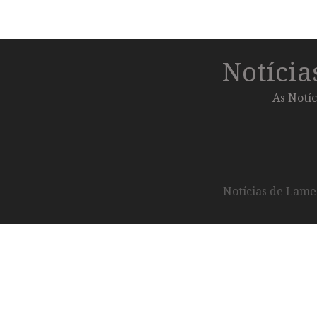
Notíci
As Notíc
Notícias de Lameg