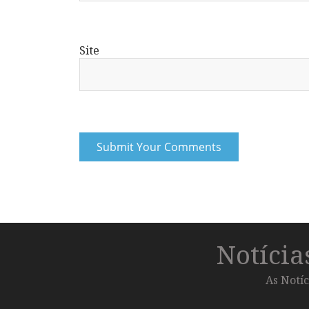
Site
Notíci
As Notíc