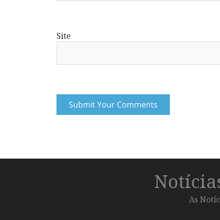
Site
Notíci
As Notíc