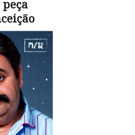
 peça
nceição