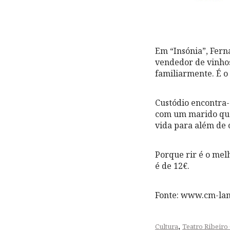
Em “Insónia”, Fern
vendedor de vinhos
familiarmente. É o
Custódio encontra-s
com um marido que
vida para além de 
Porque rir é o mel
é de 12€.
Fonte: www.cm-la
,
Cultura
Teatro Ribeiro