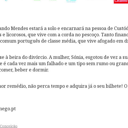
ando Mendes estará a solo e encarnará na pessoa de Custód
 e licorosos, que vive com a corda no pescoço. Tanto fina
 comum português de classe média, que vive afogado em dív
e à beira do divórcio. A mulher, Sónia, esgotou de vez a s
 é cada vez mais um falhado e um tipo sem rumo ou grand
comer, beber e dormir.
hor remédio, não perca tempo e adquira já o seu bilhete! O
mego.pt
 Conceição