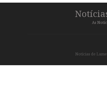
Notíci
As Notíc
Notícias de Lameg