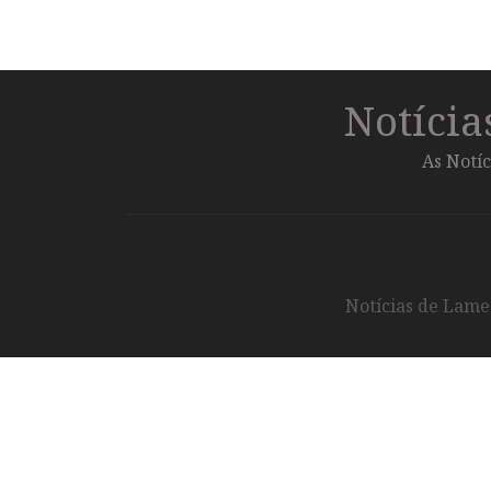
Notíci
As Notíc
Notícias de Lameg