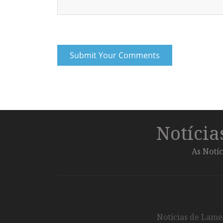
Notíci
As Notíc
Notícias de Lameg