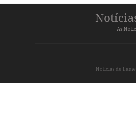
Notíci
As Notíc
Notícias de Lameg