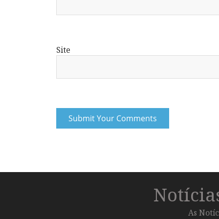
Site
Notíci
As Notíc