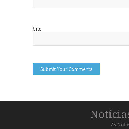
Site
Notíci
As Notíc