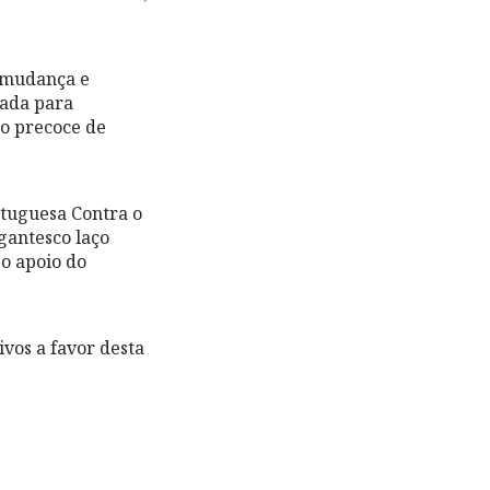
a mudança e
zada para
o precoce de
rtuguesa Contra o
igantesco laço
 o apoio do
ivos a favor desta