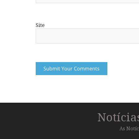
Site
Notíci
As Notíc