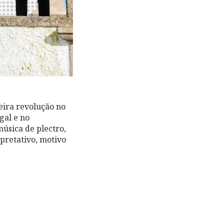
eira revolução no
gal e no
música de plectro,
pretativo, motivo