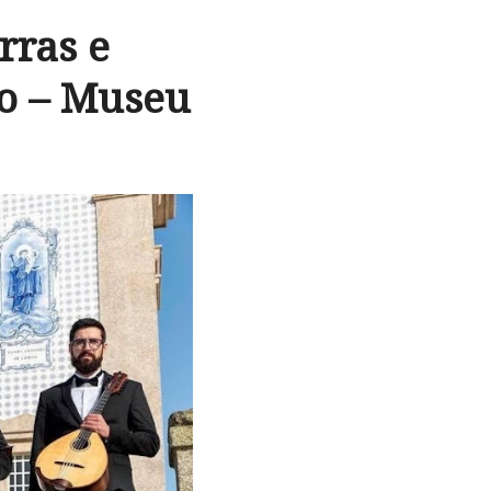
rras e
to – Museu