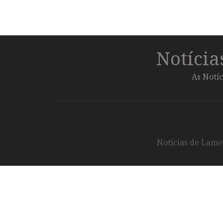
Notíci
As Notíc
Notícias de Lameg