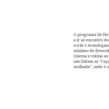
O programa de féri
a ir ao encontro d
ecrãs e tecnologia
máximo de diversão.
cinema e visitas a
não faltam as “Caç
molhada”, onde é o