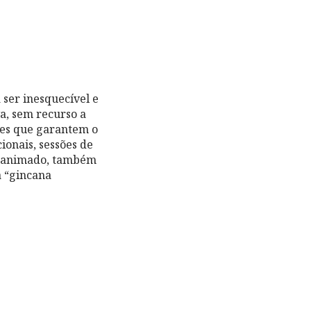
 ser inesquecível e
va, sem recurso a
ntes que garantem o
cionais, sessões de
to animado, também
a “gincana