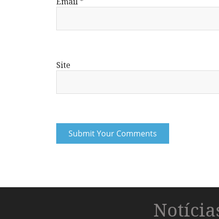
Email
*
Site
Notíci