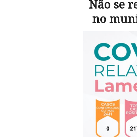
Não se r
no muni