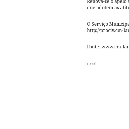
Renova-se o apelo 
que adotem as atit
O Serviço Municipa
http://prociv.cm-l
Fonte: www.cm-la
Geral