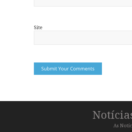
Site
Notíci
As Notíc